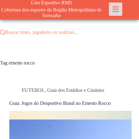
Pular
Giro Esportivo RMS
para
Cobertura dos esportes da Região Metropolitana de
o
Sorocaba
conteúdo
Buscar times, jogadores ou notícias...
Tag
ernesto rocco
FUTEBOL
,
Guia dos Estádios e Ginásios
Guia: Jogos do Desportivo Brasil no Ernesto Rocco