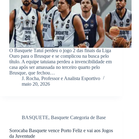
O Basquete Tatuí perdeu o jogo 2 das finais da Liga
Ouro para o Brusque e se complicou na busca pelo
título. A equipe tatuiana perdeu a invencibilidade em
casa após ser amassada no terceiro quarto pelo
Brusque, que fechou…
J. Rocha, Professor e Analista Esportivo
maio 20, 2026
BASQUETE
,
Basquete Categoria de Base
Sorocaba Basquete vence Porto Feliz e vai aos Jogos
da Juventude