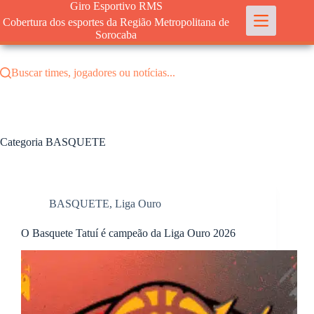
Pular
Giro Esportivo RMS
para
Cobertura dos esportes da Região Metropolitana de
o
Sorocaba
conteúdo
Buscar times, jogadores ou notícias...
Categoria
BASQUETE
BASQUETE
,
Liga Ouro
O Basquete Tatuí é campeão da Liga Ouro 2026