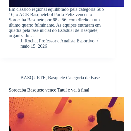
Em clássico regional equilibrado pela categoria Sub-
16, o AGE Basquetebol Porto Feliz venceu o
Sorocaba Basquete por 68 a 56, com direito a um
último quarto fulminante. As equipes entraram em
quadra pela fase inicial do Estadual de Basquete,
organizado…
J. Rocha, Professor e Analista Esportivo
maio 15, 2026
BASQUETE
,
Basquete Categoria de Base
Sorocaba Basquete vence Tatuí e vai à final