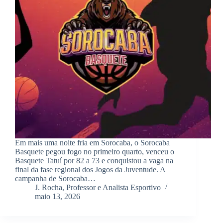
Em mais uma noite fria em Sorocaba, o Sorocaba
Basquete pegou fogo no primeiro quarto, venceu o
Basquete Tatuí por 82 a 73 e conquistou a vaga na
final da fase regional dos Jogos da Juventude. A
campanha de Sorocaba…
J. Rocha, Professor e Analista Esportivo
maio 13, 2026