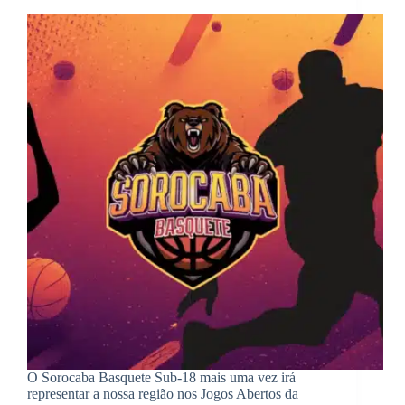
O Sorocaba Basquete Sub-18 mais uma vez irá
representar a nossa região nos Jogos Abertos da