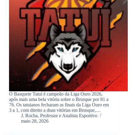
O Basquete Tatuí é campeão da Liga Ouro 2026,
após mais uma bela vitória sobre o Brusque por 81 a
76. Os tatuianos fecharam as finais da Liga Ouro em
3 a 1, com direito a duas vitórias em Brusque,…
J. Rocha, Professor e Analista Esportivo
maio 28, 2026