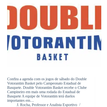
Confira a agenda com os jogos de sábado do Double
Votorantim Basket pelo Campeonato Estadual de
Basquete. Double Votorantim Basket recebe o Clube
Campineiro em mais uma rodada do Estadual de
Basquete A equipe de Votorantim terá duelos
importantes em…
J. Rocha, Professor e Analista Esportivo