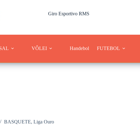
Giro Esportivo RMS
Cobertura dos esportes da Região Metropolitana de Sorocaba
SAL
VÔLEI
Handebol
FUTEBOL
BASQUETE
,
Liga Ouro