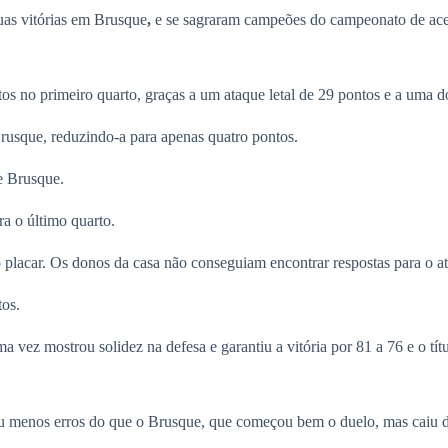
uas vitórias em Brusque
,
e se sagraram campeões do campeonato de ac
 no primeiro quarto, graças a um ataque letal de 29 pontos e a uma d
rusque, reduzindo-a para apenas quatro pontos.
e Brusque.
ra o último quarto.
 placar. Os donos da casa não conseguiam encontrar respostas para o at
tos.
 vez mostrou solidez na defesa e garantiu a vitória por 81 a 76 e o tí
 menos erros do que o Brusque, que começou bem o duelo, mas caiu de