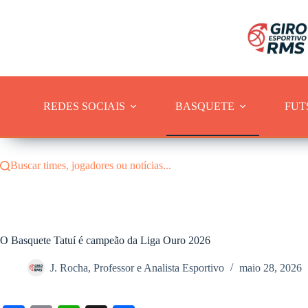
Pular
para
o
conteúdo
REDES SOCIAIS
BASQUETE
FUT
Buscar times, jogadores ou notícias...
O Basquete Tatuí é campeão da Liga Ouro 2026
J. Rocha, Professor e Analista Esportivo
maio 28, 2026