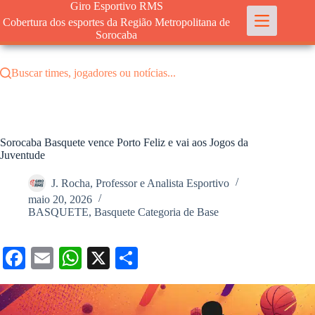
Pular
Giro Esportivo RMS
para
Cobertura dos esportes da Região Metropolitana de
o
Sorocaba
conteúdo
Buscar times, jogadores ou notícias...
Sorocaba Basquete vence Porto Feliz e vai aos Jogos da
Juventude
J. Rocha, Professor e Analista Esportivo
maio 20, 2026
BASQUETE
,
Basquete Categoria de Base
Fa
E
W
X
S
ce
m
ha
ha
bo
ail
ts
re