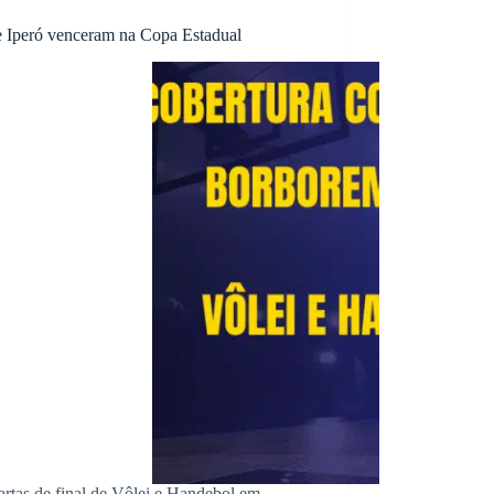
 e Iperó venceram na Copa Estadual
rtas de final de Vôlei e Handebol em