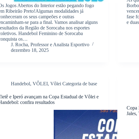
Os Jogos Abertos do Interior estão pegando fogo
Borbor
em Ribeirão Preto!Algumas modalidades já
vence
conheceram os seus campeões e outras
fase f
encaminham-se para a final. Vamos analisar alguns
e dua
resultados da Região de Sorocaba nos esportes
coletivos. Handebol Feminino de Sorocaba
conquista os…
J. Rocha, Professor e Analista Esportivo
dezembro 18, 2025
Handebol
,
VÔLEI
,
Vôlei Categoria de base
Tietê e Iperó avançam na Copa Estadual de Vôlei e
Handebol: confira resultados
Copa 
Jales,