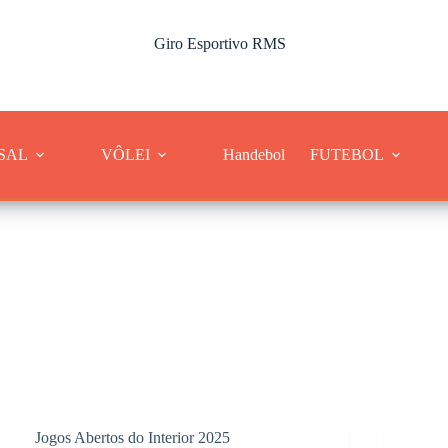
Giro Esportivo RMS
Cobertura dos esportes da Região Metropolitana de Sorocaba
SAL
VÔLEI
Handebol
FUTEBOL
Jogos Abertos do Interior 2025