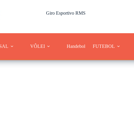
Giro Esportivo RMS
Cobertura dos esportes da Região Metropolitana de Sorocaba
SAL
VÔLEI
Handebol
FUTEBOL