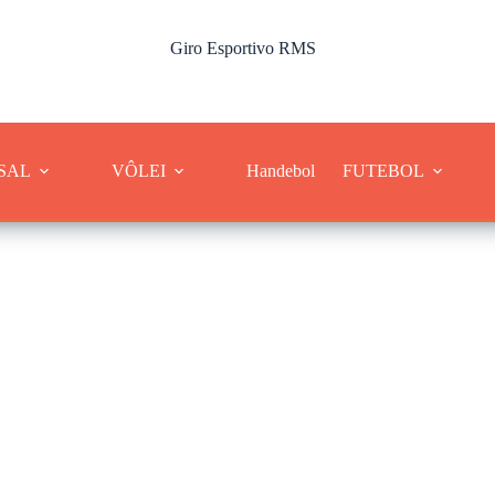
Giro Esportivo RMS
Cobertura dos esportes da Região Metropolitana de Sorocaba
SAL
VÔLEI
Handebol
FUTEBOL