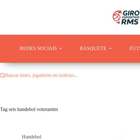
Pular
para
o
conteúdo
REDES SOCIAIS
BASQUETE
FUT
Buscar times, jogadores ou notícias...
Tag
seis handebol votorantim
Handebol