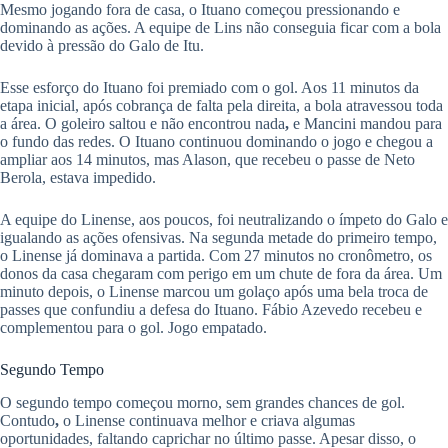
Mesmo jogando fora de casa, o Ituano começou pressionando e
dominando as ações. A equipe de Lins não conseguia ficar com a bola
devido à pressão do Galo de Itu.
​Esse esforço do Ituano foi premiado com o gol. Aos 11 minutos da
etapa inicial, após cobrança de falta pela direita, a bola atravessou toda
a área. O goleiro saltou e não encontrou nada
,
e Mancini mandou para
o fundo das redes. O Ituano continuou dominando o jogo e chegou a
ampliar aos 14 minutos, mas Alason, que recebeu o passe de Neto
Berola, estava impedido.
A equipe do Linense, aos poucos, foi neutralizando o ímpeto do Galo e
igualando as ações ofensivas. Na segunda metade do primeiro tempo,
o Linense já dominava a partida. Com 27 minutos no cronômetro, os
donos da casa chegaram com perigo em um chute de fora da área. Um
minuto depois, o Linense marcou um golaço após uma bela troca de
passes que confundiu a defesa do Ituano. Fábio Azevedo recebeu e
complementou para o gol. Jogo empatado.
​Segundo Tempo
O segundo tempo começou morno, sem grandes chances de gol.
Contudo
,
o Linense continuava melhor e criava algumas
oportunidades, faltando caprichar no último passe. Apesar disso, o