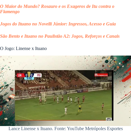
O Maior do Mundo? Rosauro e os Exageros de Itu contra o
Flamengo
Jogos do Ituano no Novelli Júnior: Ingressos, Acesso e Guia
São Bento e Ituano no Paulistão A2: Jogos, Reforços e Canais
​O Jogo: Linense x Ituano
Lance Linense x Ituano. Fonte: YouTube Metrópoles Esportes