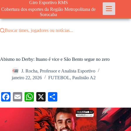
Pular
Giro Esportivo RMS
para
Cobertura dos esportes da Região Metropolitana de
o
Sorocaba
conteúdo
Buscar times, jogadores ou notícias...
Abismo no Derby: Ituano é vice e São Bento segue no zero
J. Rocha, Professor e Analista Esportivo
janeiro 22, 2026
FUTEBOL
,
Paulistão A2
Fa
E
W
X
S
ce
m
ha
ha
bo
ail
ts
re
ok
A