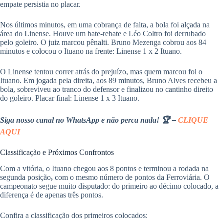
empate persistia no placar.
Nos últimos minutos, em uma cobrança de falta, a bola foi alçada na
área do Linense. Houve um bate-rebate e Léo Coltro foi derrubado
pelo goleiro. O juiz marcou pênalti. Bruno Mezenga cobrou aos 84
minutos e colocou o Ituano na frente: Linense 1 x 2 Ituano.
O Linense tentou correr atrás do prejuízo, mas quem marcou foi o
Ituano. Em jogada pela direita, aos 89 minutos, Bruno Alves recebeu a
bola, sobreviveu ao tranco do defensor e finalizou no cantinho direito
do goleiro. Placar final: Linense 1 x 3 Ituano.
Siga nosso canal no WhatsApp e não perca nada! 🏆 –
CLIQUE
AQUI
​Classificação e Próximos Confrontos
Com a vitória, o Ituano chegou aos 8 pontos e terminou a rodada na
segunda posição
,
com o mesmo número de pontos da Ferroviária. O
campeonato segue muito disputado: do primeiro ao décimo colocado, a
diferença é de apenas três pontos.
Confira a classificação dos primeiros colocados: