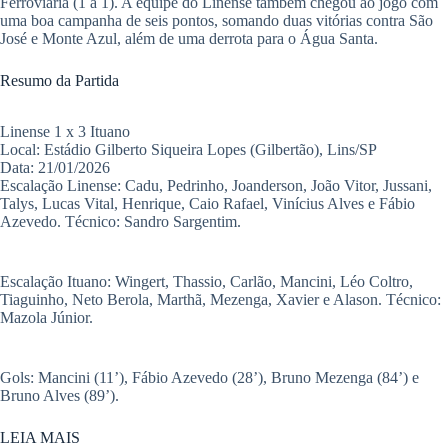
Ferroviária (1 a 1). A equipe do Linense também chegou ao jogo com
uma boa campanha de seis pontos, somando duas vitórias contra São
José e Monte Azul, além de uma derrota para o Água Santa.
​Resumo da Partida
​Linense 1 x 3 Ituano
​Local: Estádio Gilberto Siqueira Lopes (Gilbertão), Lins/SP
​Data: 21/01/2026
​Escalação Linense: Cadu, Pedrinho, Joanderson, João Vitor, Jussani,
Talys, Lucas Vital, Henrique, Caio Rafael, Vinícius Alves e Fábio
Azevedo. Técnico: Sandro Sargentim.
​Escalação Ituano: Wingert, Thassio, Carlão, Mancini, Léo Coltro,
Tiaguinho, Neto Berola, Marthã, Mezenga, Xavier e Alason. Técnico:
Mazola Júnior.
​Gols: Mancini (11’), Fábio Azevedo (28’), Bruno Mezenga (84’) e
Bruno Alves (89’).
LEIA MAIS