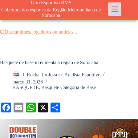
Pular
Giro Esportivo RMS
para
Cobertura dos esportes da Região Metropolitana de
o
Sorocaba
conteúdo
Buscar times, jogadores ou notícias...
Basquete de base movimenta a região de Sorocaba
J. Rocha, Professor e Analista Esportivo
março 31, 2026
BASQUETE
,
Basquete Categoria de Base
Fa
E
W
X
S
ce
m
ha
ha
bo
ail
ts
re
ok
A