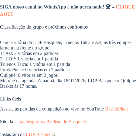
SIGA nosso canal no WhatsApp e não perca nada! 🏆 –
CLIQUE
AQUI
​Classificação do grupo e próximos confrontos
Com a vitória da LDP Basquete, Truenos Talca e Ast, as três equipes
largam na frente no grupo:
​1° Ast: 2 vitórias em 2 partidas
2° ​LDP: 1 vitória em 1 partida
​Truenos Talca: 1 vitória em 1 partida
​Providência: 0 vitórias em 2 partidas
​Quilpué: 0 vitórias em 0 jogos
​Marque na agenda: Amanhã, dia 18/01/2026
,
LDP Basquete x Quilpué
Basket às 17 horas.
​Links úteis
Assista às partidas da competição ao vivo no YouTube
BasketPlay;
Site da
Liga Desportiva Paulista de Basquete;
Instagram da
LDP Basquete
;