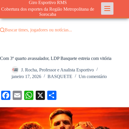
Pular
Giro Esportivo RMS
para
Cobertura dos esportes da Região Metropolitana de
o
Sorocaba
conteúdo
Buscar times, jogadores ou notícias...
Com 3º quarto avassalador, LDP Basquete estreia com vitória
J. Rocha, Professor e Analista Esportivo
janeiro 17, 2026
BASQUETE
Um comentário
Fa
E
W
X
S
ce
m
ha
ha
bo
ail
ts
re
ok
A