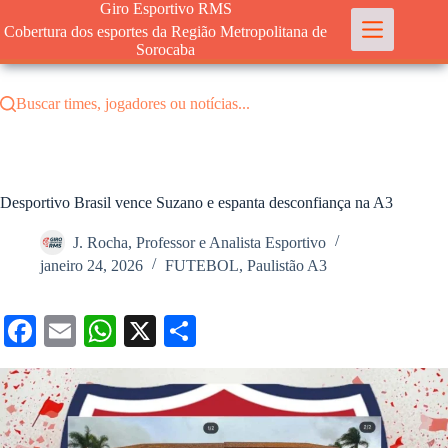
Pular
Giro Esportivo RMS
para
Cobertura dos esportes da Região Metropolitana de
o
Sorocaba
conteúdo
Buscar times, jogadores ou notícias...
Desportivo Brasil vence Suzano e espanta desconfiança na A3
J. Rocha, Professor e Analista Esportivo
janeiro 24, 2026
FUTEBOL
,
Paulistão A3
Fa
E
W
X
S
ce
m
ha
ha
bo
ail
ts
re
ok
A