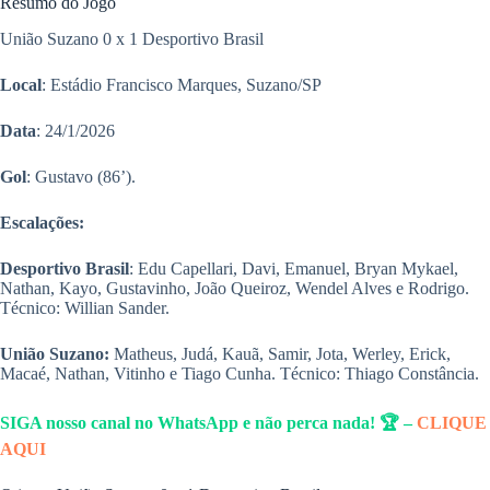
Resumo do Jogo
União Suzano 0 x 1 Desportivo Brasil
Local
: Estádio Francisco Marques, Suzano/SP
Data
: 24/1/2026
Gol
: Gustavo (86’).
Escalações:
Desportivo Brasil
: Edu Capellari, Davi, Emanuel, Bryan Mykael,
Nathan, Kayo, Gustavinho, João Queiroz, Wendel Alves e Rodrigo.
Técnico: Willian Sander.
União Suzano:
Matheus, Judá, Kauã, Samir, Jota, Werley, Erick,
Macaé, Nathan, Vitinho e Tiago Cunha. Técnico: Thiago Constância.
SIGA nosso canal no WhatsApp e não perca nada! 🏆 –
CLIQUE
AQUI