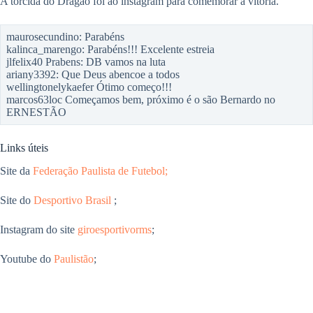
A torcida do Dragão foi ao instagram para comemorar a vitória.
maurosecundino: Parabéns
kalinca_marengo: Parabéns!!! Excelente estreia
jlfelix40 Prabens: DB vamos na luta
ariany3392: Que Deus abencoe a todos
wellingtonelykaefer Ótimo começo!!!
marcos63loc Começamos bem, próximo é o são Bernardo no
ERNESTÃO
Links úteis
Site da
Federação Paulista de Futebol;
Site do
Desportivo Brasil
;
Instagram do site
giroesportivorms
;
Youtube do
Paulistão
;