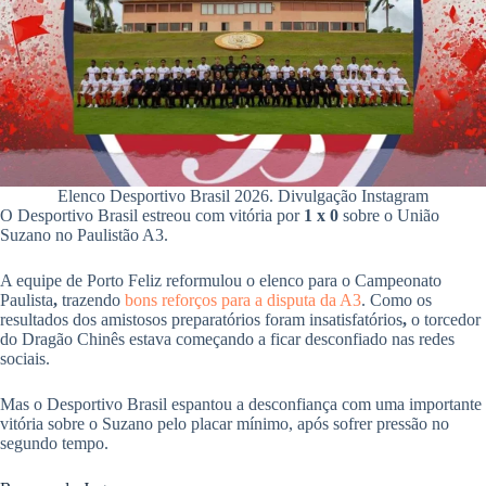
pp
Elenco Desportivo Brasil 2026. Divulgação Instagram
O Desportivo Brasil estreou com vitória por
1 x 0
sobre o União
Suzano no Paulistão A3.
A equipe de Porto Feliz reformulou o elenco para o Campeonato
Paulista
,
trazendo
bons reforços para a disputa da A3
. Como os
resultados dos amistosos preparatórios foram insatisfatórios
,
o torcedor
do Dragão Chinês estava começando a ficar desconfiado nas redes
sociais.
Mas o Desportivo Brasil espantou a desconfiança com uma importante
vitória sobre o Suzano pelo placar mínimo, após sofrer pressão no
segundo tempo.