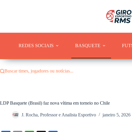
Pular
para
o
conteúdo
REDES SOCIAIS
BASQUETE
FUT
Buscar times, jogadores ou notícias...
LDP Basquete (Brasil) faz nova vítima em torneio no Chile
J. Rocha, Professor e Analista Esportivo
janeiro 5, 2026