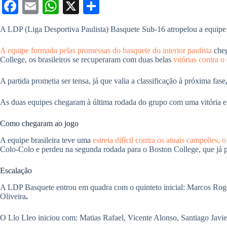
Fa
E
W
X
S
ce
m
ha
ha
A LDP (Liga Desportiva Paulista) Basquete Sub-16 atropelou a equipe 
bo
ail
ts
re
ok
A
A equipe formada pelas promessas do basquete do interior paulista
cheg
College, os brasileiros se recuperaram com duas belas
vitórias contra 
pp
A partida prometia ser tensa, já que valia a classificação à próxima fase
As duas equipes chegaram à última rodada do grupo com uma vitória e 
Como chegaram ao jogo
A equipe brasileira teve uma
estreia difícil contra os atuais campeões,
Colo-Colo e perdeu na segunda rodada para o Boston College, que já pr
Escalação
A LDP Basquete entrou em quadra com o quinteto inicial: Marcos Rog
Oliveira
.
O Llo Lleo iniciou com: Matias Rafael, Vicente Alonso, Santiago Javier