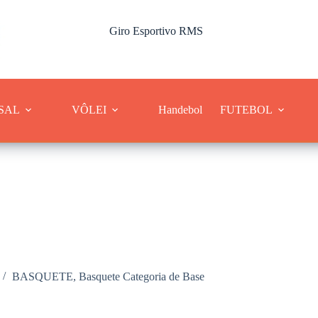
Giro Esportivo RMS
Cobertura dos esportes da Região Metropolitana de Sorocaba
SAL
VÔLEI
Handebol
FUTEBOL
BASQUETE
,
Basquete Categoria de Base