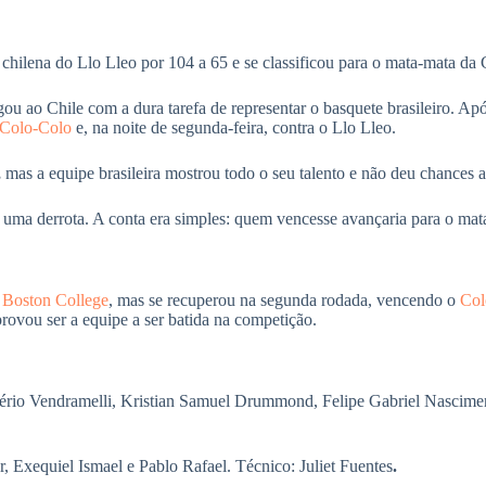
chilena do Llo Lleo por 104 a 65 e se classificou para o mata-mata da
ou ao Chile com a dura tarefa de representar o basquete brasileiro. Ap
o Colo-Colo
e, na noite de segunda-feira, contra o Llo Lleo.
,
mas a equipe brasileira mostrou todo o seu talento e não deu chances a
uma derrota. A conta era simples: quem vencesse avançaria para o mat
 o Boston College
, mas se recuperou na segunda rodada, vencendo o
Col
ovou ser a equipe a ser batida na competição.
ério Vendramelli, Kristian Samuel Drummond, Felipe Gabriel Nascimen
, Exequiel Ismael e Pablo Rafael. Técnico: Juliet Fuentes
.