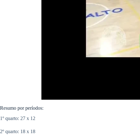
Resumo por períodos:
1º quarto: 27 x 12
2º quarto: 18 x 18