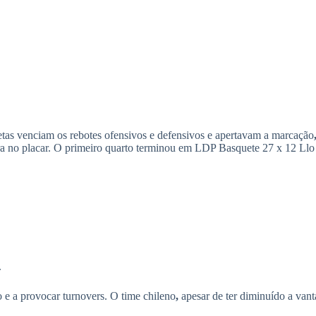
etas venciam os rebotes ofensivos e defensivos e apertavam a marcação
 no placar. O primeiro quarto terminou em LDP Basquete 27 x 12 Llo Ll
.
 e a provocar turnovers. O time chileno
,
apesar de ter diminuído a vant