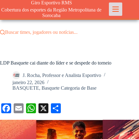
Pular
Giro Esportivo RMS
para
Cobertura dos esportes da Região Metropolitana de
o
Sorocaba
conteúdo
Buscar times, jogadores ou notícias...
LDP Basquete cai diante do líder e se despede do torneio
J. Rocha, Professor e Analista Esportivo
janeiro 22, 2026
BASQUETE
,
Basquete Categoria de Base
Fa
E
W
X
S
ce
m
ha
ha
bo
ail
ts
re
ok
A