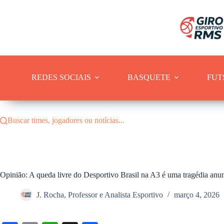
Pular
para
o
conteúdo
REDES SOCIAIS
BASQUETE
FUT
Buscar times, jogadores ou notícias...
Opinião: A queda livre do Desportivo Brasil na A3 é uma tragédia anu
J. Rocha, Professor e Analista Esportivo
março 4, 2026