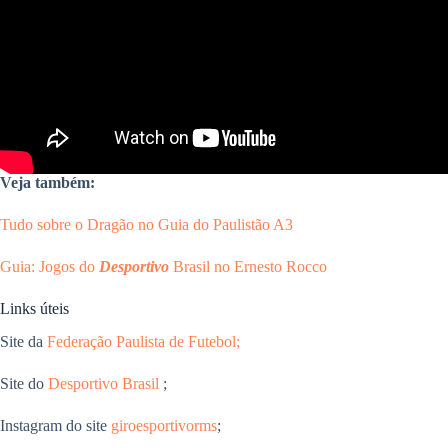
Veja também:
Tudo sobre o Dragão no Guia do Paulistão A3
Guia: Jogos do
Desportivo
Brasil no Ernesto Rocco
Links úteis
Site da
Federação Paulista de Futebol;
Site do
Desportivo Brasil
;
Instagram do site
giroesportivorms
;