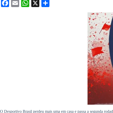
Fa
E
W
X
S
ce
m
ha
ha
bo
ail
ts
re
ok
A
pp
O Desportivo Brasil perdeu mais uma em casa e passa a segunda rodad