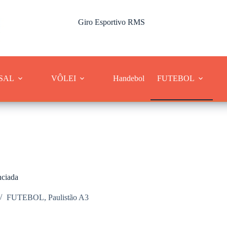
Giro Esportivo RMS
Cobertura dos esportes da Região Metropolitana de Sorocaba
SAL
VÔLEI
Handebol
FUTEBOL
nciada
FUTEBOL
,
Paulistão A3