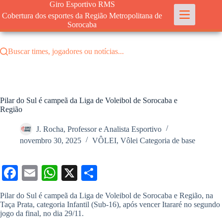
Pular
Giro Esportivo RMS
para
Cobertura dos esportes da Região Metropolitana de
o
Sorocaba
conteúdo
Buscar times, jogadores ou notícias...
Pilar do Sul é campeã da Liga de Voleibol de Sorocaba e
Região
J. Rocha, Professor e Analista Esportivo
novembro 30, 2025
VÔLEI
,
Vôlei Categoria de base
Fa
E
W
X
S
ce
m
ha
ha
Pilar do Sul é campeã da Liga de Voleibol de Sorocaba e Região, na
bo
ail
ts
re
Taça Prata, categoria Infantil (Sub-16), após vencer Itararé no segundo
jogo da final, no dia 29/11.
ok
A