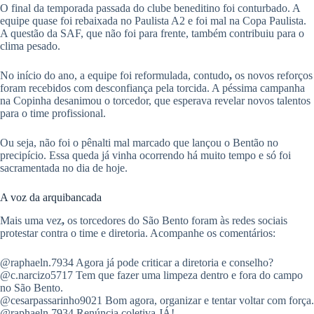
O final da temporada passada do clube beneditino foi conturbado. A
equipe quase foi rebaixada no Paulista A2 e foi mal na Copa Paulista.
A questão da SAF, que não foi para frente, também contribuiu para o
clima pesado.
No início do ano, a equipe foi reformulada, contudo
,
os novos reforços
foram recebidos com desconfiança pela torcida. A péssima campanha
na Copinha desanimou o torcedor, que esperava revelar novos talentos
para o time profissional.
Ou seja, não foi o pênalti mal marcado que lançou o Bentão no
precipício. Essa queda já vinha ocorrendo há muito tempo e só foi
sacramentada no dia de hoje.
A voz da arquibancada
Mais uma vez
,
os torcedores do São Bento foram às redes sociais
protestar contra o time e diretoria. Acompanhe os comentários:
@raphaeln.7934 Agora já pode criticar a diretoria e conselho?
@c.narcizo5717 Tem que fazer uma limpeza dentro e fora do campo
no São Bento.
@cesarpassarinho9021 Bom agora, organizar e tentar voltar com força.
@raphaeln.7934 Renúncia coletiva JÁ!