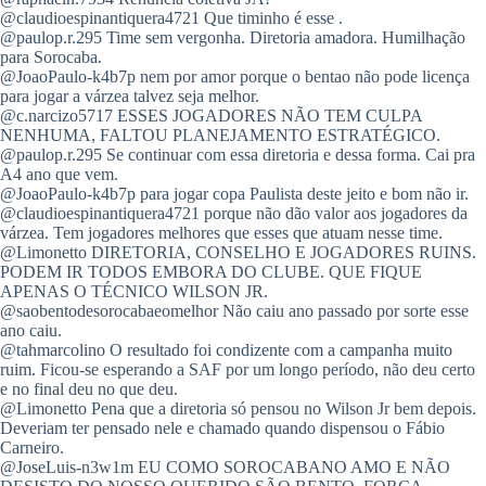
@claudioespinantiquera4721 Que timinho é esse .
@paulop.r.295 Time sem vergonha. Diretoria amadora. Humilhação
para Sorocaba.
@JoaoPaulo-k4b7p nem por amor porque o bentao não pode licença
para jogar a várzea talvez seja melhor.
@c.narcizo5717 ESSES JOGADORES NÃO TEM CULPA
NENHUMA, FALTOU PLANEJAMENTO ESTRATÉGICO.
@paulop.r.295 Se continuar com essa diretoria e dessa forma. Cai pra
A4 ano que vem.
@JoaoPaulo-k4b7p para jogar copa Paulista deste jeito e bom não ir.
@claudioespinantiquera4721 porque não dão valor aos jogadores da
várzea. Tem jogadores melhores que esses que atuam nesse time.
@Limonetto DIRETORIA, CONSELHO E JOGADORES RUINS.
PODEM IR TODOS EMBORA DO CLUBE. QUE FIQUE
APENAS O TÉCNICO WILSON JR.
@saobentodesorocabaeomelhor Não caiu ano passado por sorte esse
ano caiu.
@tahmarcolino O resultado foi condizente com a campanha muito
ruim. Ficou-se esperando a SAF por um longo período, não deu certo
e no final deu no que deu.
@Limonetto Pena que a diretoria só pensou no Wilson Jr bem depois.
Deveriam ter pensado nele e chamado quando dispensou o Fábio
Carneiro.
@JoseLuis-n3w1m EU COMO SOROCABANO AMO E NÃO