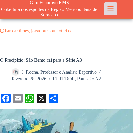
Pular
Giro Esportivo RMS
para
Cobertura dos esportes da Região Metropolitana de
o
Sorocaba
conteúdo
Buscar times, jogadores ou notícias...
O Precipício: São Bento cai para a Série A3
J. Rocha, Professor e Analista Esportivo
fevereiro 28, 2026
FUTEBOL
,
Paulistão A2
Fa
E
W
X
S
ce
m
ha
ha
bo
ail
ts
re
ok
A