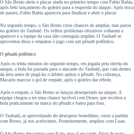
O São Bento abriu o placar ainda no primeiro tempo com Fabio Bahia,
após belo lançamento do goleiro para a esquerda do ataque. Após troca
de passes, Fabio Bahia apareceu para finalizar e abrir o placar.
No segundo tempo, o São Bento criou chances de ampliar, mas parou
no goleiro do Taubaté. Os velhos problemas ofensivos voltaram a
aparecer e a equipe da casa não conseguia ampliar. O Taubaté se
aproveitou disso e empatou o jogo com um pênalti polêmico.
O pênalti polêmico
Após os trinta minutos do segundo tempo, em jogada pela direita do
ataque, a bola foi passada para o atacante do Taubaté
,
que caiu dentro
da área antes de pegá-la
;
o árbitro apitou o pênalti. Na cobrança,
Macario marcou o gol de empate, após o goleiro dar rebote.
Após o empate, o São Bento se lançou desesperado ao ataque. A
equipe chegou a ter uma chance incrível com Dener, que recebeu a
bola praticamente na marca do pênalti e bateu para fora.
O Taubaté
,
se aproveitando do desespero beneditino, virou a partida
com Breno, já nos acréscimos. Posteriormente, ampliou com Luan.
O São Bento descontou com Kaio, mas já era tarde. Final de jogo: