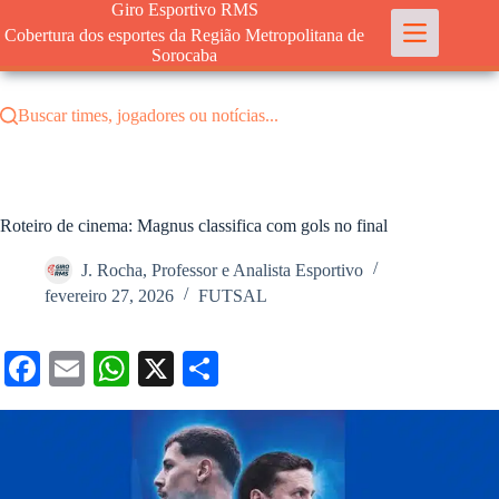
Pular
Giro Esportivo RMS
para
Cobertura dos esportes da Região Metropolitana de
o
Sorocaba
conteúdo
Buscar times, jogadores ou notícias...
Roteiro de cinema: Magnus classifica com gols no final
J. Rocha, Professor e Analista Esportivo
fevereiro 27, 2026
FUTSAL
Fa
E
W
X
S
ce
m
ha
ha
bo
ail
ts
re
ok
A