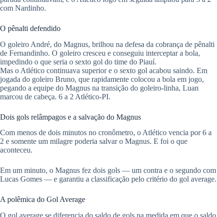
com Nardinho.
​O pênalti defendido
​O goleiro André, do Magnus, brilhou na defesa da cobrança de pênalti
de Fernandinho. O goleiro cresceu e conseguiu interceptar a bola,
impedindo o que seria o sexto gol do time do Piauí.
​Mas o Atlético continuava superior e o sexto gol acabou saindo. Em
jogada do goleiro Bruno, que rapidamente colocou a bola em jogo,
pegando a equipe do Magnus na transição do goleiro-linha, Luan
marcou de cabeça. 6 a 2 Atlético-PI.
​Dois gols relâmpagos e a salvação do Magnus
​Com menos de dois minutos no cronômetro, o Atlético vencia por 6 a
2 e somente um milagre poderia salvar o Magnus. E foi o que
aconteceu.
Em um minuto, o Magnus fez dois gols — um contra e o segundo com
Lucas Gomes — e garantiu a classificação pelo critério do gol average.
​A polêmica do Gol Average
​O gol average se diferencia do saldo de gols na medida em que o saldo