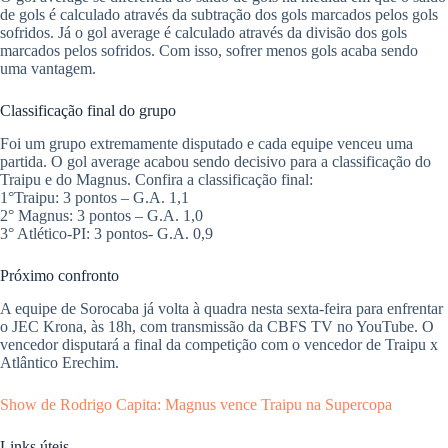
de gols é calculado através da subtração dos gols marcados pelos gols
sofridos. Já o gol average é calculado através da divisão dos gols
marcados pelos sofridos. Com isso, sofrer menos gols acaba sendo
uma vantagem.
​Classificação final do grupo
Foi um grupo extremamente disputado e cada equipe venceu uma
partida. O gol average acabou sendo decisivo para a classificação do
Traipu e do Magnus. Confira a classificação final:
1°​Traipu: 3 pontos – G.A. 1,1
​2° Magnus: 3 pontos – G.A. 1,0
3° ​Atlético-PI: 3 pontos- G.A. 0,9
​Próximo confronto
A equipe de Sorocaba já volta à quadra nesta sexta-feira para enfrentar
o JEC Krona, às 18h, com transmissão da CBFS TV no YouTube. O
vencedor disputará a final da competição com o vencedor de Traipu x
Atlântico Erechim.
Show de Rodrigo Capita: Magnus vence Traipu na Supercopa
Links úteis