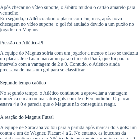
Após checar no vídeo suporte, o árbitro mudou o cartão amarelo para
vermelho.
​Em seguida, o Atlético abriu o placar com Ian, mas, após nova
checagem no vídeo suporte, o gol foi anulado devido a um puxão no
jogador do Magnus.
​Pressão do Atlético-PI
A equipe do Magnus sofria com um jogador a menos e isso se traduziu
no placar. Je e Luan marcaram para o time do Piauí, que foi para o
intervalo com a vantagem de 2 a 0. Contudo, o Atlético ainda
precisava de mais um gol para se classificar.
​Segundo tempo caótico
​No segundo tempo, o Atlético continuou a aproveitar a vantagem
numérica e marcou mais dois gols com Je e Fernandinho. O placar
estava 4 a 0 e parecia que o Magnus não conseguiria reagir.
​A reação do Magnus Futsal
​A equipe de Sorocaba voltou para a partida após marcar dois gols: um
contra e um de Wagner. Placar: 4 a 2. No entanto, as loucuras da
partida continuavam, e o Atlético logo em seguida ampliou para 5 a 2