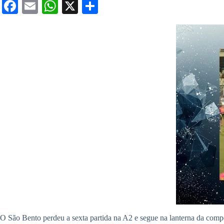
Fa
E
W
X
S
ce
m
ha
ha
bo
ail
ts
re
ok
A
pp
O São Bento perdeu a sexta partida na A2 e segue na lanterna da comp