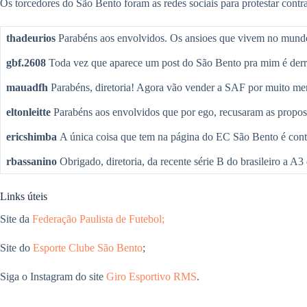
Os torcedores do São Bento foram as redes sociais para protestar contr
thadeurios
Parabéns aos envolvidos. Os ansioes que vivem no mundo
gbf.2608
Toda vez que aparece um post do São Bento pra mim é derrot
mauadfh
Parabéns, diretoria! Agora vão vender a SAF por muito men
eltonleitte
Parabéns aos envolvidos que por ego, recusaram as prop
ericshimba
A única coisa que tem na página do EC São Bento é cont
rbassanino
Obrigado, diretoria, da recente série B do brasileiro a A
Links úteis
Site da
Federação Paulista de Futebol;
Site do
Esporte Clube São Bento
;
Siga o Instagram do site
Giro Esportivo RMS
.