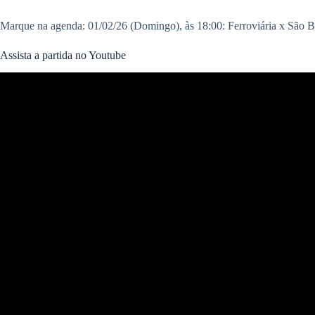
Marque na agenda: 01/02/26 (Domingo), às 18:00: Ferroviária x São 
Assista a partida no Youtube