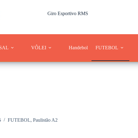
Giro Esportivo RMS
Cobertura dos esportes da Região Metropolitana de Sorocaba
SAL
VÔLEI
Handebol
FUTEBOL
6
FUTEBOL
,
Paulistão A2