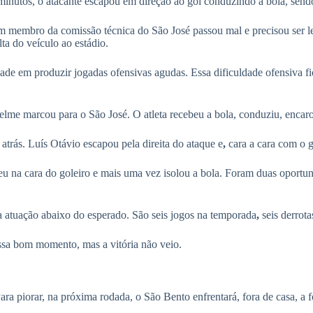
inutos, o atacante escapou em direção ao gol conduzindo a bola, sendo
 membro da comissão técnica do São José passou mal e precisou ser l
ta do veículo ao estádio.
ade em produzir jogadas ofensivas agudas. Essa dificuldade ofensiva 
me marcou para o São José. O atleta recebeu a bola, conduziu, encaro
trás. Luís Otávio escapou pela direita do ataque e
,
cara a cara com o g
u na cara do goleiro e mais uma vez isolou a bola. Foram duas oportun
 atuação abaixo do esperado. São seis jogos na temporada
,
seis derrot
sa bom momento, mas a vitória não veio.
ra piorar, na próxima rodada, o São Bento enfrentará, fora de casa, a 