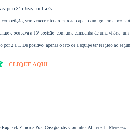
 vez pelo São José
,
por
1 a 0.
a competição, sem vencer e tendo marcado apenas um gol em cinco part
ato e ocupava a 13ª posição
,
com uma campanha de uma vitória, um em
ano por 2 a 1. De positivo, apenas o fato de a equipe ter reagido no s
🏆 –
CLIQUE AQUI
ê Raphael, Vinicius Poz, Casagrande, Coutinho, Abner e L. Menezes. T