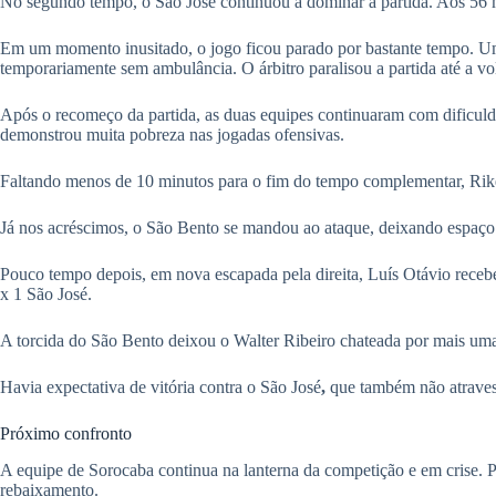
No segundo tempo, o São José continuou a dominar a partida. Aos 56 m
Em um momento inusitado, o jogo ficou parado por bastante tempo. Um
temporariamente sem ambulância. O árbitro paralisou a partida até a vol
Após o recomeço da partida, as duas equipes continuaram com dificuld
demonstrou muita pobreza nas jogadas ofensivas.
Faltando menos de 10 minutos para o fim do tempo complementar, Rikel
Já nos acréscimos, o São Bento se mandou ao ataque, deixando espaço a
Pouco tempo depois, em nova escapada pela direita, Luís Otávio recebe
x 1 São José.
A torcida do São Bento deixou o Walter Ribeiro chateada por mais uma
Havia expectativa de vitória contra o São José
,
que também não atraves
Próximo confronto
A equipe de Sorocaba continua na lanterna da competição e em crise. Pa
rebaixamento.