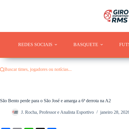
Pular
para
o
conteúdo
REDES SOCIAIS
BASQUETE
FUT
Buscar times, jogadores ou notícias...
São Bento perde para o São José e amarga a 6ª derrota na A2
J. Rocha, Professor e Analista Esportivo
janeiro 28, 202