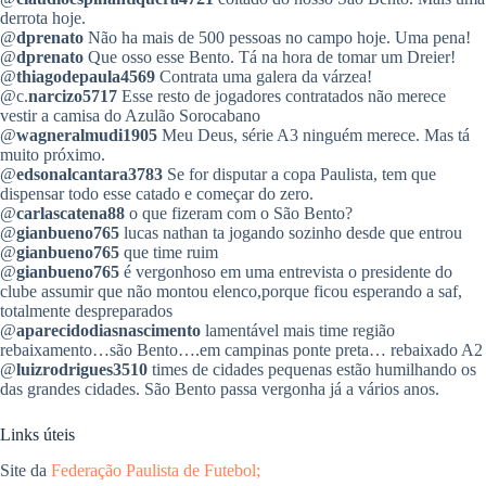
derrota hoje.
@
dprenato
Não ha mais de 500 pessoas no campo hoje. Uma pena!
@
dprenato
Que osso esse Bento. Tá na hora de tomar um Dreier!
@
thiagodepaula4569
Contrata uma galera da várzea!
@c.
narcizo5717
Esse resto de jogadores contratados não merece
vestir a camisa do Azulão Sorocabano
@
wagneralmudi1905
Meu Deus, série A3 ninguém merece. Mas tá
muito próximo.
@
edsonalcantara3783
Se for disputar a copa Paulista, tem que
dispensar todo esse catado e começar do zero.
@
carlascatena88
o que fizeram com o São Bento?
@
gianbueno765
lucas nathan ta jogando sozinho desde que entrou
@
gianbueno765
que time ruim
@
gianbueno765
é vergonhoso em uma entrevista o presidente do
clube assumir que não montou elenco,porque ficou esperando a saf,
totalmente despreparados
@
aparecidodiasnascimento
lamentável mais time região
rebaixamento…são Bento….em campinas ponte preta… rebaixado A2
@
luizrodrigues3510
times de cidades pequenas estão humilhando os
das grandes cidades. São Bento passa vergonha já a vários anos.
Links úteis
Site da
Federação Paulista de Futebol;