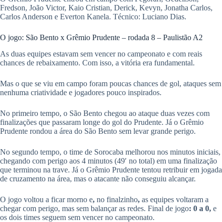
Fredson, João Victor, Kaio Cristian, Derick, Kevyn, Jonatha Carlos,
Carlos Anderson e Everton Kanela. Técnico: Luciano Dias.
O jogo: São Bento x Grêmio Prudente – rodada 8 – Paulistão A2
As duas equipes estavam sem vencer no campeonato e com reais
chances de rebaixamento. Com isso, a vitória era fundamental.
Mas o que se viu em campo foram poucas chances de gol, ataques sem
nenhuma criatividade e jogadores pouco inspirados.
No primeiro tempo, o São Bento chegou ao ataque duas vezes com
finalizações que passaram longe do gol do Prudente. Já o Grêmio
Prudente rondou a área do São Bento sem levar grande perigo.
No segundo tempo, o time de Sorocaba melhorou nos minutos iniciais,
chegando com perigo aos 4 minutos (49′ no total) em uma finalização
que terminou na trave. Já o Grêmio Prudente tentou retribuir em jogada
de cruzamento na área, mas o atacante não conseguiu alcançar.
O jogo voltou a ficar morno e
,
no finalzinho
,
as equipes voltaram a
chegar com perigo, mas sem balançar as redes. Final de jogo
: 0 a 0,
e
os dois times seguem sem vencer no campeonato.