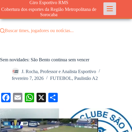
Pular
Giro Esportivo RMS
para
Cobertura dos esportes da Região Metropolitana de
o
Sorocaba
conteúdo
Buscar times, jogadores ou notícias...
Sem novidades: São Bento continua sem vencer
J. Rocha, Professor e Analista Esportivo
fevereiro 7, 2026
FUTEBOL
,
Paulistão A2
Fa
E
W
X
S
ce
m
ha
ha
bo
ail
ts
re
ok
A