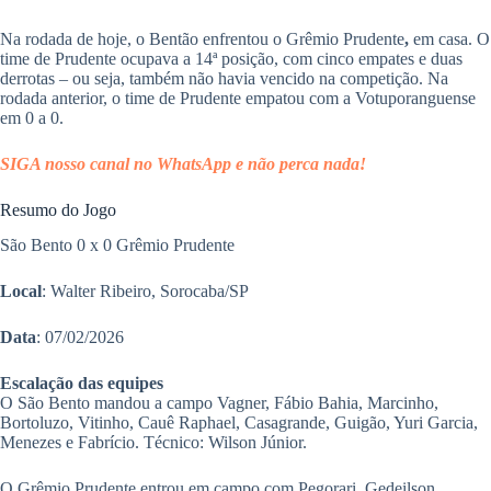
Na rodada de hoje, o Bentão enfrentou o Grêmio Prudente
,
em casa. O
time de Prudente ocupava a 14ª posição, com cinco empates e duas
derrotas – ou seja, também não havia vencido na competição. Na
rodada anterior, o time de Prudente empatou com a Votuporanguense
em 0 a 0.
SIGA nosso canal no WhatsApp e não perca nada!
Resumo do Jogo
São Bento 0 x 0 Grêmio Prudente
Local
: Walter Ribeiro, Sorocaba/SP
Data
: 07/02/2026
Escalação das equipes
O São Bento mandou a campo Vagner, Fábio Bahia, Marcinho,
Bortoluzo, Vitinho, Cauê Raphael, Casagrande, Guigão, Yuri Garcia,
Menezes e Fabrício. Técnico: Wilson Júnior.
O Grêmio Prudente entrou em campo com Pegorari, Gedeilson,