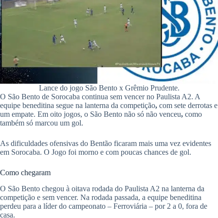
pp
Lance do jogo São Bento x Grêmio Prudente.
O São Bento de Sorocaba continua sem vencer no Paulista A2. A
equipe beneditina segue na lanterna da competição
,
com sete derrotas e
um empate. Em oito jogos, o São Bento não só não venceu
,
como
também só marcou um gol.
As dificuldades ofensivas do Bentão ficaram mais uma vez evidentes
em Sorocaba. O Jogo foi morno e com poucas chances de gol.
Como chegaram
O São Bento chegou à oitava rodada do Paulista A2 na lanterna da
competição e sem vencer. Na rodada passada, a equipe beneditina
perdeu para a líder do campeonato – Ferroviária – por 2 a 0, fora de
casa.