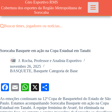
Pular
Giro Esportivo RMS
para
Cobertura dos esportes da Região Metropolitana de
o
Sorocaba
conteúdo
Buscar times, jogadores ou notícias...
Sorocaba Basquete em ação na Copa Estadual em Tanabi
J. Rocha, Professor e Analista Esportivo
novembro 26, 2025
BASQUETE
,
Basquete Categoria de Base
Fa
E
W
X
S
ce
m
ha
ha
As emoções continuam na 12ª Copa de Basquetebol do Estado de São
bo
ail
ts
re
Paulo. Estamos acompanhando Sorocaba Basquete em ação na Copa
Estadual em Tanabi. A equipe feminina de Avaré, foi eliminada na
ok
A