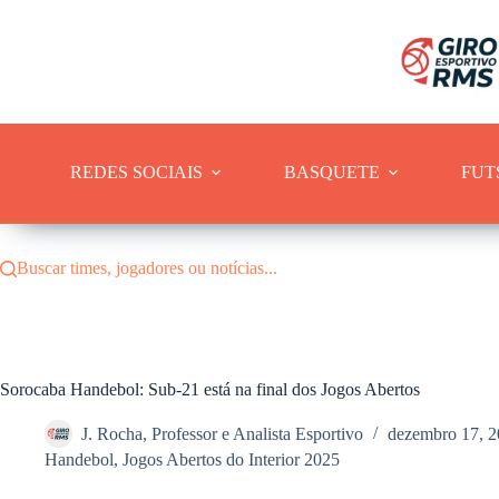
Pular
para
o
conteúdo
REDES SOCIAIS
BASQUETE
FUT
Buscar times, jogadores ou notícias...
Sorocaba Handebol: Sub-21 está na final dos Jogos Abertos
J. Rocha, Professor e Analista Esportivo
dezembro 17, 
Handebol
,
Jogos Abertos do Interior 2025