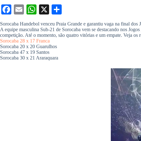
Fa
E
W
X
S
ce
m
ha
ha
Sorocaba Handebol venceu Praia Grande e garantiu vaga na final dos J
bo
ail
ts
re
​A equipe masculina Sub-21 de Sorocaba vem se destacando nos Jogos 
competição. Até o momento, são quatro vitórias e um empate. Veja os r
ok
A
Sorocaba 28 x 17 Franca
​Sorocaba 20 x 20 Guarulhos
pp
​Sorocaba 47 x 19 Santos
​Sorocaba 30 x 21 Araraquara