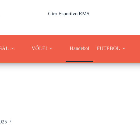
Giro Esportivo RMS
Cobertura dos esportes da Região Metropolitana de Sorocaba
SAL
VÔLEI
Handebol
FUTEBOL
2025