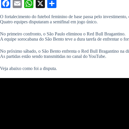
Fa
E
W
X
S
ce
m
ha
ha
O fortalecimento do futebol feminino de base passa pelo investimento, 
bo
ail
ts
re
Quatro equipes disputaram a semifinal em jogo único.
ok
A
No primeiro confronto, o São Paulo eliminou o Red Bull Bragantino.
pp
A equipe sorocabana do São Bento teve a dura tarefa de enfrentar o fo
No próximo sábado, o São Bento enfrenta o Red Bull Bragantino na disp
As partidas estão sendo transmitidas no canal do YouTube.
Veja abaixo como foi a disputa.