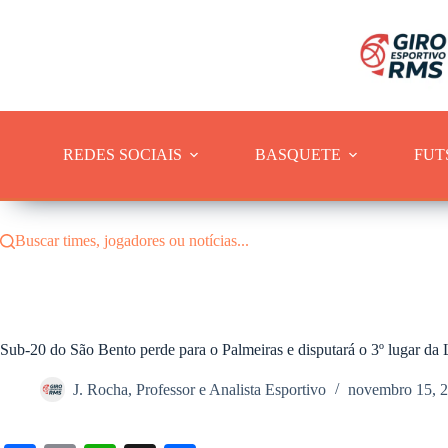
Pular
para
o
conteúdo
REDES SOCIAIS
BASQUETE
FUT
Buscar times, jogadores ou notícias...
Sub-20 do São Bento perde para o Palmeiras e disputará o 3º lugar da
J. Rocha, Professor e Analista Esportivo
novembro 15, 