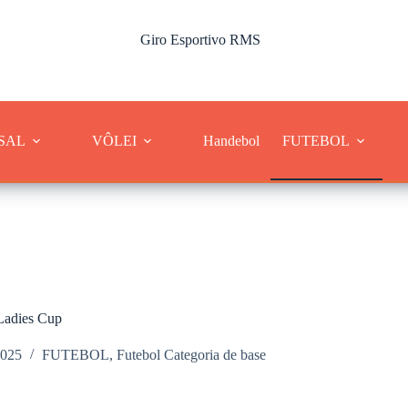
Giro Esportivo RMS
Cobertura dos esportes da Região Metropolitana de Sorocaba
SAL
VÔLEI
Handebol
FUTEBOL
 Ladies Cup
2025
FUTEBOL
,
Futebol Categoria de base