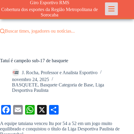
Pular
Giro Esportivo RMS
para
Cobertura dos esportes da Região Metropolitana de
o
Sorocaba
conteúdo
Buscar times, jogadores ou notícias...
Tatuí é campeão sub-17 de basquete
J. Rocha, Professor e Analista Esportivo
novembro 24, 2025
BASQUETE
,
Basquete Categoria de Base
,
Liga
Desportiva Paulista
Fa
E
W
X
S
ce
m
ha
ha
A equipe tatuiana venceu Itu por 54 a 52 em um jogo muito
bo
ail
ts
re
equilibrado e conquistou o título da Liga Desportiva Paulista de