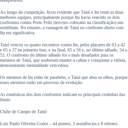
Basquetebol.
ok
A
pp
Ao longo da competição, ficou evidente que Tatuí e Itu eram as duas
melhores equipes, principalmente porque Itu havia vencido os dois
confrontos contra Porto Feliz (terceiro colocado na classificação) nas
semifinais. No entanto, a vantagem de Tatuí no confronto direto com
Itu era significativa.
Tatuí venceu os quatro encontros contra Itu, pelos placares de 63 a 42
e 65 a 37 na primeira fase, e na final, 65 a 56 e, no último sábado, 54 a
52. O confronto do último sábado foi o mais desafiador para os
meninos de Tatuí, que souberam manter a calma e conquistar a vitória,
demonstrando mentalidade vencedora.
Os meninos de Itu estão de parabéns, e Tatuí que abra os olhos, porque
esses meninos estão em processo de evolução.
As estatísticas dos dois confrontos indicam os principais cestinhas das
finais:
Clube de Campo de Tatuí:
Luiz Paulo Oliveira Godoi – 44 pontos, 3 assistências e 8 rebotes.