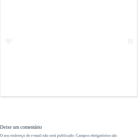
Ver essa foto no Instagram
Uma publicação compartilhada por Free Throw Basketball (@freethrow.basketball)
Deixe um comentário
O seu endereço de e-mail não será publicado.
Campos obrigatórios são