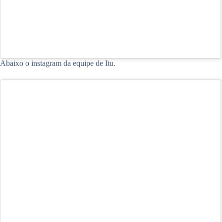
Uma publicação compartilhada por Associação dos Amigos do Basquete de Tatuí (@basquetetatui)
Abaixo o instagram da equipe de Itu.