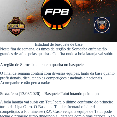
pp
Estadual de basquete de base
Neste fim de semana, os times da região de Sorocaba enfrentarão
grandes desafios pelas quadras. Confira onde a bola laranja vai subir.
A região de Sorocaba entra em quadra no basquete
O final de semana contará com diversas equipes, tanto da base quanto
profissionais, disputando as competições estaduais e nacionais.
Acompanhe e não perca nada:
Sexta-feira (13/03/2026) – Basquete Tatuí lutando pelo topo
A bola laranja vai subir em Tatuí para o último confronto do primeiro
turno da Liga Ouro. O Basquete Tatuí enfrentará o líder da
competição, o Fluminense (RJ). Caso vença, a equipe de Tatuí pode
fechar o primeiro turno dividindo a liderança com o time carioca. Não