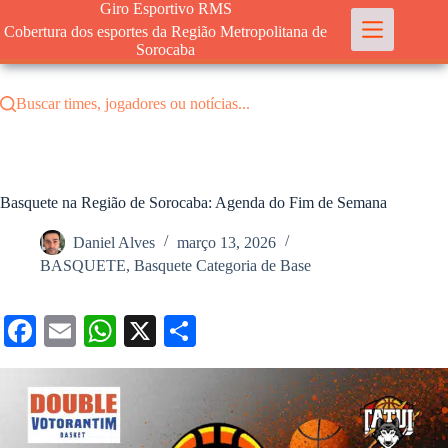
Pular
Giro Esportivo RMS
para
Cobertura dos esportes da Região Metropolitana de
o
Sorocaba
conteúdo
Buscar times, jogadores ou notícias...
Basquete na Região de Sorocaba: Agenda do Fim de Semana
Daniel Alves
março 13, 2026
BASQUETE
,
Basquete Categoria de Base
Fa
E
W
X
S
ce
m
ha
ha
bo
ail
ts
re
ok
A