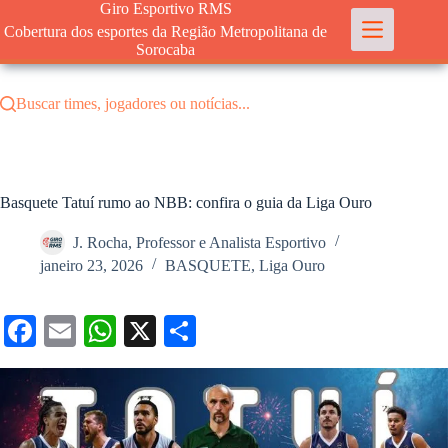
Pular
Giro Esportivo RMS
para
Cobertura dos esportes da Região Metropolitana de
o
Sorocaba
conteúdo
Buscar times, jogadores ou notícias...
Basquete Tatuí rumo ao NBB: confira o guia da Liga Ouro
J. Rocha, Professor e Analista Esportivo
janeiro 23, 2026
BASQUETE
,
Liga Ouro
Fa
E
W
X
S
ce
m
ha
ha
bo
ail
ts
re
ok
A