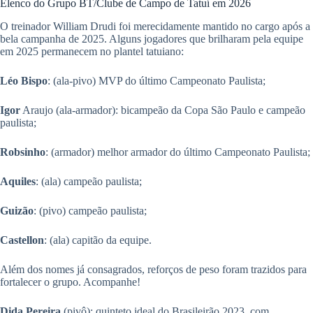
Elenco do Grupo BT/Clube de Campo de Tatuí em 2026
O treinador William Drudi foi merecidamente mantido no cargo após a
bela campanha de 2025. Alguns jogadores que brilharam pela equipe
em 2025 permanecem no plantel tatuiano:
Léo Bispo
: (ala-pivo) MVP do último Campeonato Paulista;
Igor
Araujo (ala-armador): bicampeão da Copa São Paulo e campeão
paulista;
Robsinho
: (armador) melhor armador do último Campeonato Paulista;
Aquiles
: (ala) campeão paulista;
Guizão
: (pivo) campeão paulista;
Castellon
: (ala) capitão da equipe.
Além dos nomes já consagrados, reforços de peso foram trazidos para
fortalecer o grupo. Acompanhe!
Dida Pereira
(pivô): quinteto ideal do Brasileirão 2023, com