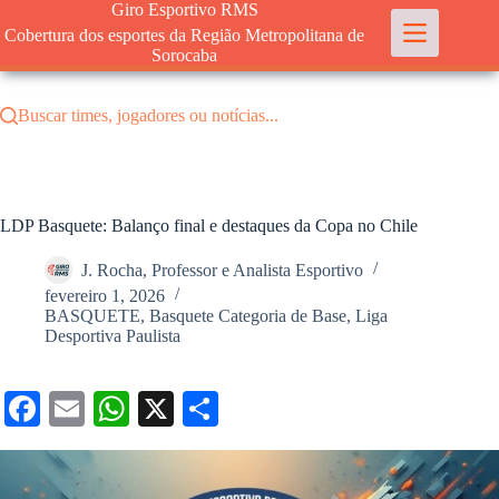
Pular
Giro Esportivo RMS
para
Cobertura dos esportes da Região Metropolitana de
o
Sorocaba
conteúdo
Buscar times, jogadores ou notícias...
LDP Basquete: Balanço final e destaques da Copa no Chile
J. Rocha, Professor e Analista Esportivo
fevereiro 1, 2026
BASQUETE
,
Basquete Categoria de Base
,
Liga
Desportiva Paulista
Fa
E
W
X
S
ce
m
ha
ha
bo
ail
ts
re