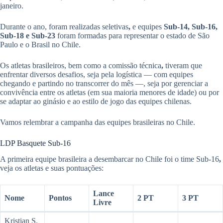
janeiro.
Durante o ano, foram realizadas seletivas
,
e equipes
Sub-14, Sub-16,
Sub-18 e Sub-23
foram formadas para representar o estado de São
Paulo e o Brasil no Chile.
Os atletas brasileiros, bem como a comissão técnica
,
tiveram que
enfrentar diversos desafios, seja pela logística — com equipes
chegando e partindo no transcorrer do mês —, seja por gerenciar a
convivência entre os atletas (em sua maioria menores de idade) ou por
se adaptar ao ginásio e ao estilo de jogo das equipes chilenas.
Vamos relembrar a campanha das equipes brasileiras no Chile.
LDP Basquete Sub-16
A primeira equipe brasileira a desembarcar no Chile foi o time Sub-16
,
veja os atletas e suas pontuações:
Lance
Nome
Pontos
2 PT
3 PT
Livre
Kristian S.