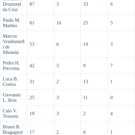
Drumond
87
3
33
6
da Cruz
Paulo M.
81
16
25
5
Martins
Marcos
Vendramell
53
6
19
3
i de
Miranda
Pedro H.
42
3
9
7
Precoma
Luca B.
31
2
13
1
Correa
Giovanni
25
3
11
0
L. Reis
Caio V.
19
3
2
4
Teixeira
Bruno B.
Bragagnol
17
2
6
1