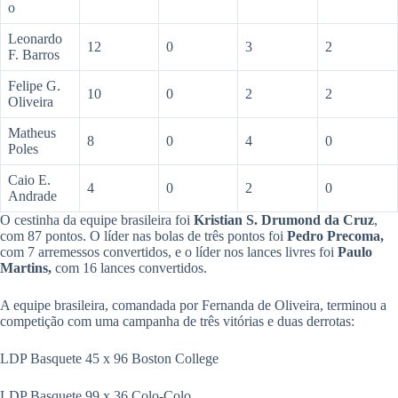
o
Leonardo
12
0
3
2
F. Barros
Felipe G.
10
0
2
2
Oliveira
Matheus
8
0
4
0
Poles
Caio E.
4
0
2
0
Andrade
O cestinha da equipe brasileira foi
Kristian S. Drumond da Cruz
,
com 87 pontos. O líder nas bolas de três pontos foi
Pedro Precoma,
com 7 arremessos convertidos, e o líder nos lances livres foi
Paulo
Martins,
com 16 lances convertidos.
A equipe brasileira, comandada por Fernanda de Oliveira, terminou a
competição com uma campanha de três vitórias e duas derrotas:
LDP Basquete 45 x 96 Boston College
LDP Basquete 99 x 36 Colo-Colo