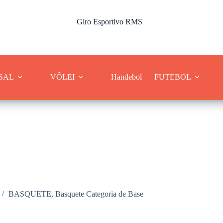
Giro Esportivo RMS
Cobertura dos esportes da Região Metropolitana de Sorocaba
SAL
VÔLEI
Handebol
FUTEBOL
BASQUETE
,
Basquete Categoria de Base