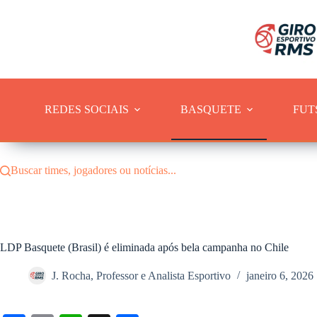
Pular
para
o
conteúdo
REDES SOCIAIS
BASQUETE
FUT
Buscar times, jogadores ou notícias...
LDP Basquete (Brasil) é eliminada após bela campanha no Chile
J. Rocha, Professor e Analista Esportivo
janeiro 6, 2026