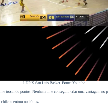
LDP X San Luis Basket. Fonte: Youtube
 e trocando pontos. Nenhum time conseguiu criar uma vantagem no p
me chileno entrou no bônus.