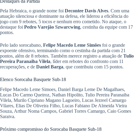
Destaques da Partida
Pela Hebraica, o grande nome foi
Decontee Davis Alves
. Com uma
atuação silenciosa e dominante na defesa, ele liderou a eficiência do
jogo com 9 rebotes, 5 tocos e nenhum erro cometido. No ataque, o
destaque foi
Pedro Varejão Szwarcwing
, cestinha da equipe com 17
pontos.
Pelo lado sorocabano,
Felipe Macedo Leme Simões
foi o grande
expoente ofensivo, terminando como o cestinha da partida com 21
pontos, além de 8 rebotes. Também merece registro a atuação de
Tulio
Pereira Paranaiba Vilela
, líder em rebotes do confronto com 11
recuperações, e de
Daniel Barga
, que contribuiu com 15 pontos.
Elenco Sorocaba Basquete Sub-18
Felipe Macedo Leme Simoes, Daniel Barga Leme De Magalhaes,
Lucas Do Carmo Queiroz, Nathan Hipolito, Tulio Pereira Paranaiba
Vilela, Murilo Cipriano Magano Lagoeiro, Lucas Jezreel Camargo
Vilares, Elias De Oliveira Filho, Lucas Fabiano De Almeida Vieira
Souza, Arthur Noma Campos, Gabriel Torres Camargo, Caio Gomes
Saraiva.
Próximo compromisso do Sorocaba Basquete Sub-18