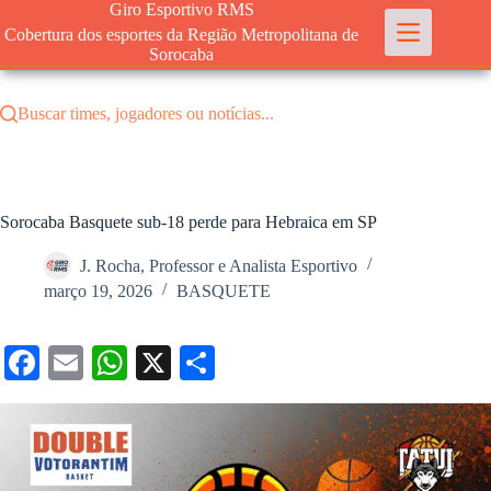
Pular
Giro Esportivo RMS
para
Cobertura dos esportes da Região Metropolitana de
o
Sorocaba
conteúdo
Buscar times, jogadores ou notícias...
Sorocaba Basquete sub-18 perde para Hebraica em SP
J. Rocha, Professor e Analista Esportivo
março 19, 2026
BASQUETE
Fa
E
W
X
S
ce
m
ha
ha
bo
ail
ts
re
ok
A