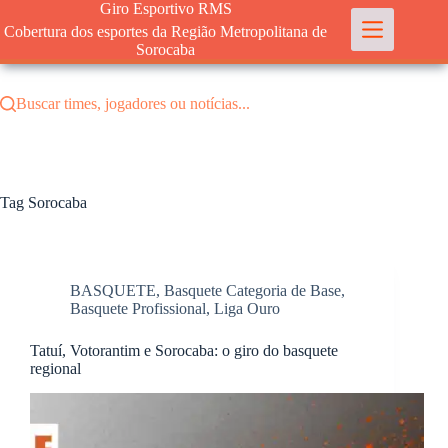
Pular
Giro Esportivo RMS
para
Cobertura dos esportes da Região Metropolitana de
o
Sorocaba
conteúdo
Buscar times, jogadores ou notícias...
Tag
Sorocaba
BASQUETE
,
Basquete Categoria de Base
,
Basquete Profissional
,
Liga Ouro
Tatuí, Votorantim e Sorocaba: o giro do basquete
regional